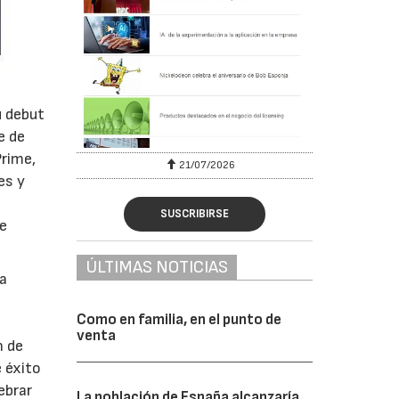
u debut
e de
Prime,
6
21/07/2026
es y
SUSCRIBIRSE
ue
ÚLTIMAS NOTICIAS
ha
Como en familia, en el punto de
venta
n de
 éxito
ebrar
La población de España alcanzaría