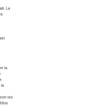
ab. La
os
así
n la
e
e
 la
con los
tilos