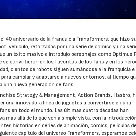
el 40 aniversario de la franquicia Transformers, que hizo s
ot-vehículo, reforzadas por una serie de cómics y una seri
fue un éxito masivo e introdujo personajes como Optimus 
21/07/2026
28/07/202
se convirtieron en los favoritos de los fans y en los héro
lidad, cientos de robots siguen sumándose a la franquicia e
a para cambiar y adaptarse a nuevos entornos, al tiempo q
 a una nueva generación de fans.
ranchise Strategy & Management, Action Brands, Hasbro, 
r una innovadora línea de juguetes a convertirse en una
 fans en todo el mundo. Las últimas cuatro décadas han
a más allá de lo que ven a simple vista, con la introducció
tes historias en series de animación, cómics, películas de
uiente capítulo del universo Transformers, esperamos cel