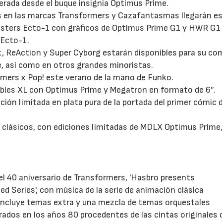
rada desde el buque insignia Optimus Prime.
os en las marcas Transformers y Cazafantasmas llegarán e
sters Ecto-1 con gráficos de Optimus Prime G1 y HWR G1
 Ecto-1.
, ReAction y Super Cyborg estarán disponibles para su co
e, así como en otros grandes minoristas.
mers x Pop! este verano de la mano de Funko.
ables XL con Optimus Prime y Megatron en formato de 6″.
ón limitada en plata pura de la portada del primer cómic 
s clásicos, con ediciones limitadas de MDLX Optimus Prim
el 40 aniversario de Transformers, 'Hasbro presents
d Series', con música de la serie de animación clásica
incluye temas extra y una mezcla de temas orquestales
ados en los años 80 procedentes de las cintas originales 