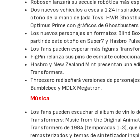
Robosen lanzará su secuela robótica más espe
Dos nuevos vehículos a escala 1:24 inspirad
otoño de la mano de Jada Toys: HWR Ghostbu
Optimus Prime con gráficos de Ghostbusters
Los nuevos personajes en formatos Blind Box
partir de este otoño en Super7 y Hasbro Puls
Los fans pueden esperar más figuras Transfor
FigPin relanza sus pins de esmalte coleccion
Hasbro y New Zealand Mint presentan una edici
Transformers.
Threezero rediseñará versiones de personaje
Bumblebee y MDLX Megatron.
Música
Los fans pueden escuchar el álbum de vinilo d
Transformers: Music from the Original Animate
Transformers de 1984 (temporadas 1-3), que 
remasterizados y temas de sintetizador inspir