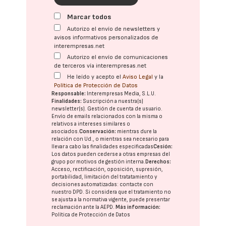
Marcar todos
Autorizo el envío de newsletters y
avisos informativos personalizados de
interempresas.net
Autorizo el envío de comunicaciones
de terceros vía interempresas.net
He leído y acepto el
Aviso Legal
y la
Política de Protección de Datos
Responsable:
Interempresas Media, S.L.U.
Finalidades:
Suscripción a nuestra(s)
newsletter(s). Gestión de cuenta de usuario.
Envío de emails relacionados con la misma o
relativos a intereses similares o
asociados.
Conservación:
mientras dure la
relación con Ud., o mientras sea necesario para
llevar a cabo las finalidades especificadas
Cesión:
Los datos pueden cederse a otras
empresas del
grupo
por motivos de gestión interna.
Derechos:
Acceso, rectificación, oposición, supresión,
portabilidad, limitación del tratatamiento y
decisiones automatizadas:
contacte con
nuestro DPD
. Si considera que el tratamiento no
se ajusta a la normativa vigente, puede presentar
reclamación ante la
AEPD
.
Más información:
Política de Protección de Datos