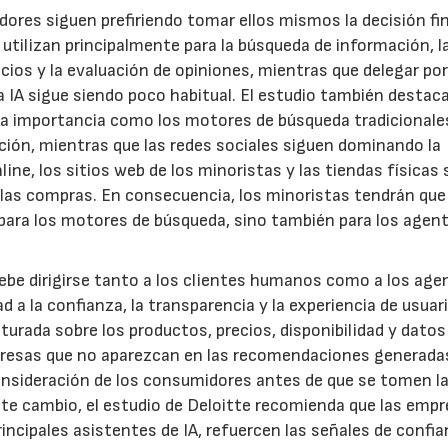
idores siguen prefiriendo tomar ellos mismos la decisión fin
 utilizan principalmente para la búsqueda de información, l
ios y la evaluación de opiniones, mientras que delegar po
 IA sigue siendo poco habitual. El estudio también destac
ta importancia como los motores de búsqueda tradicionale
ción, mientras que las redes sociales siguen dominando la
ne, los sitios web de los minoristas y las tiendas físicas
r las compras. En consecuencia, los minoristas tendrán que
 para los motores de búsqueda, sino también para los agen
 debe dirigirse tanto a los clientes humanos como a los age
 a la confianza, la transparencia y la experiencia de usuari
urada sobre los productos, precios, disponibilidad y datos
resas que no aparezcan en las recomendaciones generadas
 consideración de los consumidores antes de que se tomen l
ste cambio, el estudio de Deloitte recomienda que las emp
rincipales asistentes de IA, refuercen las señales de confia