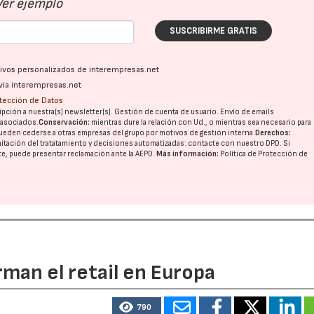
Ver ejemplo
SUSCRIBIRME GRATIS
ativos personalizados de interempresas.net
vía interempresas.net
otección de Datos
pción a nuestra(s) newsletter(s). Gestión de cuenta de usuario. Envío de emails
o asociados.
Conservación:
mientras dure la relación con Ud., o mientras sea necesario para
ueden cederse a otras
empresas del grupo
por motivos de gestión interna.
Derechos:
imitación del tratatamiento y decisiones automatizadas:
contacte con nuestro DPD
. Si
nte, puede presentar reclamación ante la
AEPD
.
Más información:
Política de Protección de
rman el retail en Europa
790