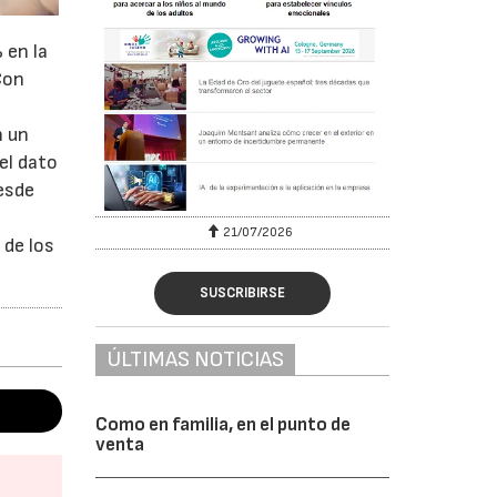
 en la
Con
s
n un
el dato
desde
6
21/07/2026
 de los
SUSCRIBIRSE
ÚLTIMAS NOTICIAS
Como en familia, en el punto de
venta