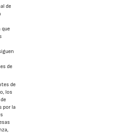
al de
a
r
a que
s
 siguen
tes de
ntes de
o, los
 de
 por la
as
resas
nza,