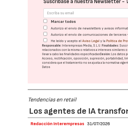
Suscríbase a nuestra Newsletter -
Marcar todos
Autorizo el envío de newsletters y avisos inform
Autorizo el envío de comunicaciones de terceros 
He leído y acepto el
Aviso Legal
y la
Política de Pr
Responsable:
Interempresas Media, S.L.U.
Finalidades:
Suscri
relacionados con la misma o relativos a intereses similares 
llevar a cabo las finalidades especificadas
Cesión:
Los datos p
Acceso, rectificación, oposición, supresión, portabilidad, l
considera que el tratamiento no se ajusta a la normativa vige
Datos
Tendencias en retail
Los agentes de IA transfo
Redacción Interempresas
31/07/2026