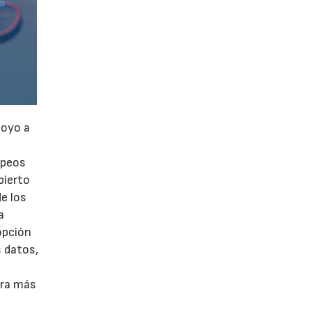
poyo a
opeos
bierto
de los
a
opción
s datos,
pra más