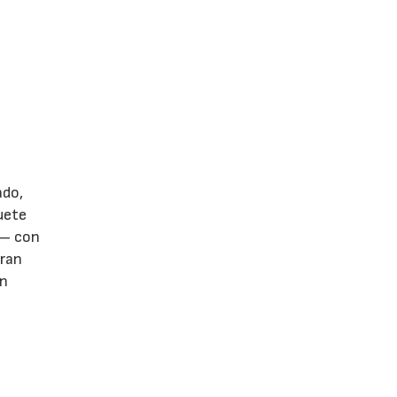
ado,
uete
o— con
oran
on