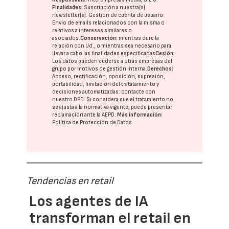
Finalidades:
Suscripción a nuestra(s)
newsletter(s). Gestión de cuenta de usuario.
Envío de emails relacionados con la misma o
relativos a intereses similares o
asociados.
Conservación:
mientras dure la
relación con Ud., o mientras sea necesario para
llevar a cabo las finalidades especificadas
Cesión:
Los datos pueden cederse a otras
empresas del
grupo
por motivos de gestión interna.
Derechos:
Acceso, rectificación, oposición, supresión,
portabilidad, limitación del tratatamiento y
decisiones automatizadas:
contacte con
nuestro DPD
. Si considera que el tratamiento no
se ajusta a la normativa vigente, puede presentar
reclamación ante la
AEPD
.
Más información:
Política de Protección de Datos
Tendencias en retail
Los agentes de IA
transforman el retail en