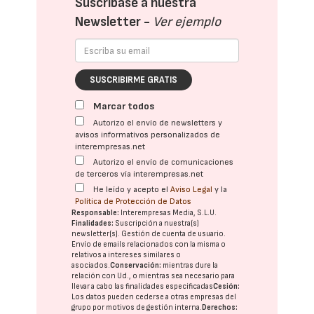
Suscríbase a nuestra
Newsletter -
Ver ejemplo
SUSCRIBIRME GRATIS
Marcar todos
Autorizo el envío de newsletters y
avisos informativos personalizados de
interempresas.net
Autorizo el envío de comunicaciones
de terceros vía interempresas.net
He leído y acepto el
Aviso Legal
y la
Política de Protección de Datos
Responsable:
Interempresas Media, S.L.U.
Finalidades:
Suscripción a nuestra(s)
newsletter(s). Gestión de cuenta de usuario.
Envío de emails relacionados con la misma o
relativos a intereses similares o
asociados.
Conservación:
mientras dure la
relación con Ud., o mientras sea necesario para
llevar a cabo las finalidades especificadas
Cesión:
Los datos pueden cederse a otras
empresas del
grupo
por motivos de gestión interna.
Derechos: