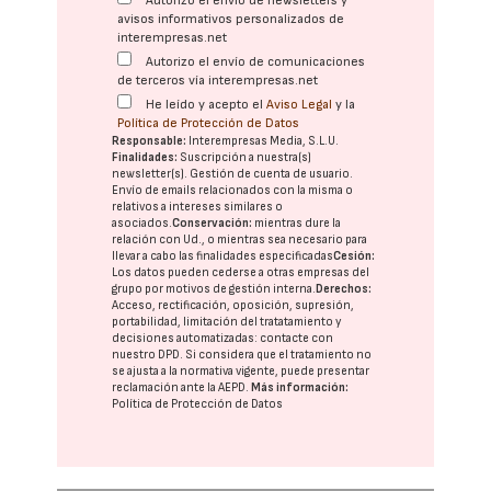
Autorizo el envío de newsletters y
avisos informativos personalizados de
interempresas.net
Autorizo el envío de comunicaciones
de terceros vía interempresas.net
He leído y acepto el
Aviso Legal
y la
Política de Protección de Datos
Responsable:
Interempresas Media, S.L.U.
Finalidades:
Suscripción a nuestra(s)
newsletter(s). Gestión de cuenta de usuario.
Envío de emails relacionados con la misma o
relativos a intereses similares o
asociados.
Conservación:
mientras dure la
relación con Ud., o mientras sea necesario para
llevar a cabo las finalidades especificadas
Cesión:
Los datos pueden cederse a otras
empresas del
grupo
por motivos de gestión interna.
Derechos:
Acceso, rectificación, oposición, supresión,
portabilidad, limitación del tratatamiento y
decisiones automatizadas:
contacte con
nuestro DPD
. Si considera que el tratamiento no
se ajusta a la normativa vigente, puede presentar
reclamación ante la
AEPD
.
Más información:
Política de Protección de Datos