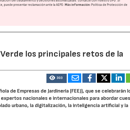
imitación del tratatamiento y decisiones automatizadas:
contacte con nuestro DPD
. Si
nte, puede presentar reclamación ante la
AEPD
.
Más información:
Política de Protección de
 Verde los principales retos de la
303
ola de Empresas de Jardinería (FEEJ), que se celebrarán l
 a expertos nacionales e internacionales para abordar cue
do urbano, la digitalización, la inteligencia artificial y la