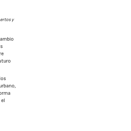
pertos y
rcambio
as
re
uturo
los
 urbano,
 forma
 el