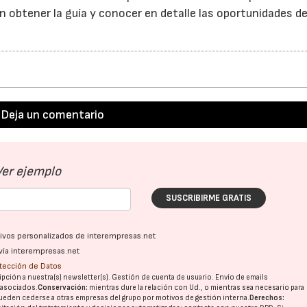
n obtener la guía y conocer en detalle las oportunidades de
Deja un comentario
Ver ejemplo
SUSCRIBIRME GRATIS
ativos personalizados de interempresas.net
vía interempresas.net
otección de Datos
pción a nuestra(s) newsletter(s). Gestión de cuenta de usuario. Envío de emails
o asociados.
Conservación:
mientras dure la relación con Ud., o mientras sea necesario para
ueden cederse a otras
empresas del grupo
por motivos de gestión interna.
Derechos: