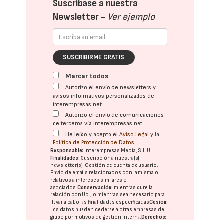
Suscríbase a nuestra
Newsletter -
Ver ejemplo
SUSCRIBIRME GRATIS
Marcar todos
Autorizo el envío de newsletters y
avisos informativos personalizados de
interempresas.net
Autorizo el envío de comunicaciones
de terceros vía interempresas.net
He leído y acepto el
Aviso Legal
y la
Política de Protección de Datos
Responsable:
Interempresas Media, S.L.U.
Finalidades:
Suscripción a nuestra(s)
newsletter(s). Gestión de cuenta de usuario.
Envío de emails relacionados con la misma o
relativos a intereses similares o
asociados.
Conservación:
mientras dure la
relación con Ud., o mientras sea necesario para
llevar a cabo las finalidades especificadas
Cesión:
Los datos pueden cederse a otras
empresas del
grupo
por motivos de gestión interna.
Derechos: