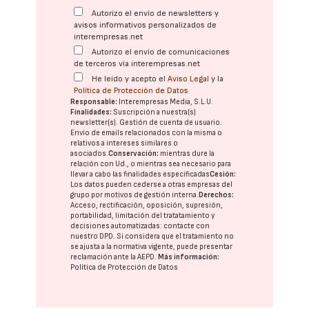
Autorizo el envío de newsletters y
avisos informativos personalizados de
interempresas.net
Autorizo el envío de comunicaciones
de terceros vía interempresas.net
He leído y acepto el
Aviso Legal
y la
Política de Protección de Datos
Responsable:
Interempresas Media, S.L.U.
Finalidades:
Suscripción a nuestra(s)
newsletter(s). Gestión de cuenta de usuario.
Envío de emails relacionados con la misma o
relativos a intereses similares o
asociados.
Conservación:
mientras dure la
relación con Ud., o mientras sea necesario para
llevar a cabo las finalidades especificadas
Cesión:
Los datos pueden cederse a otras
empresas del
grupo
por motivos de gestión interna.
Derechos:
Acceso, rectificación, oposición, supresión,
portabilidad, limitación del tratatamiento y
decisiones automatizadas:
contacte con
nuestro DPD
. Si considera que el tratamiento no
se ajusta a la normativa vigente, puede presentar
reclamación ante la
AEPD
.
Más información:
Política de Protección de Datos