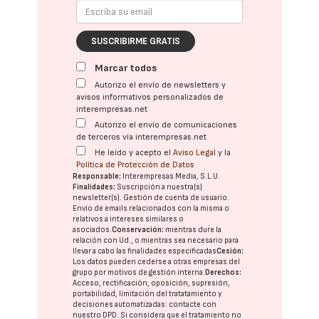
SUSCRIBIRME GRATIS
Marcar todos
Autorizo el envío de newsletters y
avisos informativos personalizados de
interempresas.net
Autorizo el envío de comunicaciones
de terceros vía interempresas.net
He leído y acepto el
Aviso Legal
y la
Política de Protección de Datos
Responsable:
Interempresas Media, S.L.U.
Finalidades:
Suscripción a nuestra(s)
newsletter(s). Gestión de cuenta de usuario.
Envío de emails relacionados con la misma o
relativos a intereses similares o
asociados.
Conservación:
mientras dure la
relación con Ud., o mientras sea necesario para
llevar a cabo las finalidades especificadas
Cesión:
Los datos pueden cederse a otras
empresas del
grupo
por motivos de gestión interna.
Derechos:
Acceso, rectificación, oposición, supresión,
portabilidad, limitación del tratatamiento y
decisiones automatizadas:
contacte con
nuestro DPD
. Si considera que el tratamiento no