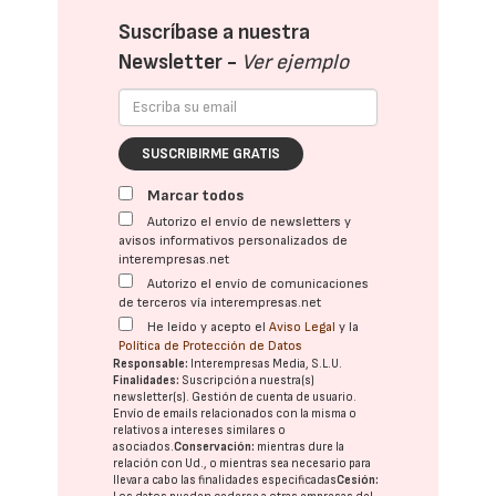
Suscríbase a nuestra
Newsletter -
Ver ejemplo
SUSCRIBIRME GRATIS
Marcar todos
Autorizo el envío de newsletters y
avisos informativos personalizados de
interempresas.net
Autorizo el envío de comunicaciones
de terceros vía interempresas.net
He leído y acepto el
Aviso Legal
y la
Política de Protección de Datos
Responsable:
Interempresas Media, S.L.U.
Finalidades:
Suscripción a nuestra(s)
newsletter(s). Gestión de cuenta de usuario.
Envío de emails relacionados con la misma o
relativos a intereses similares o
asociados.
Conservación:
mientras dure la
relación con Ud., o mientras sea necesario para
llevar a cabo las finalidades especificadas
Cesión: