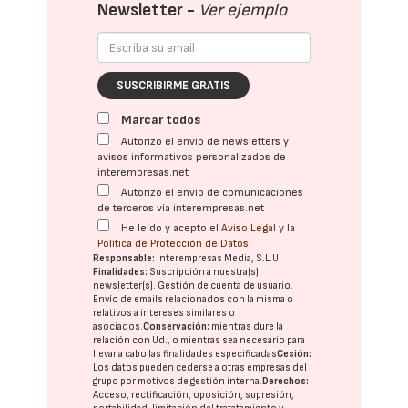
Newsletter -
Ver ejemplo
SUSCRIBIRME GRATIS
Marcar todos
Autorizo el envío de newsletters y
avisos informativos personalizados de
interempresas.net
Autorizo el envío de comunicaciones
de terceros vía interempresas.net
He leído y acepto el
Aviso Legal
y la
Política de Protección de Datos
Responsable:
Interempresas Media, S.L.U.
Finalidades:
Suscripción a nuestra(s)
newsletter(s). Gestión de cuenta de usuario.
Envío de emails relacionados con la misma o
relativos a intereses similares o
asociados.
Conservación:
mientras dure la
relación con Ud., o mientras sea necesario para
llevar a cabo las finalidades especificadas
Cesión:
Los datos pueden cederse a otras
empresas del
grupo
por motivos de gestión interna.
Derechos:
Acceso, rectificación, oposición, supresión,