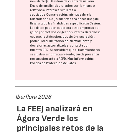
newsletter(s). Gestión de cuenta de usuario.
Envío de emails relacionados con la misma o
relativos a intereses similares o
asociados.
Conservación:
mientras dure la
relación con Ud., o mientras sea necesario para
llevar a cabo las finalidades especificadas
Cesión:
Los datos pueden cederse a otras
empresas del
grupo
por motivos de gestión interna.
Derechos:
Acceso, rectificación, oposición, supresión,
portabilidad, limitación del tratatamiento y
decisiones automatizadas:
contacte con
nuestro DPD
. Si considera que el tratamiento no
se ajusta a la normativa vigente, puede presentar
reclamación ante la
AEPD
.
Más información:
Política de Protección de Datos
Iberflora 2026
La FEEJ analizará en
Ágora Verde los
principales retos de la