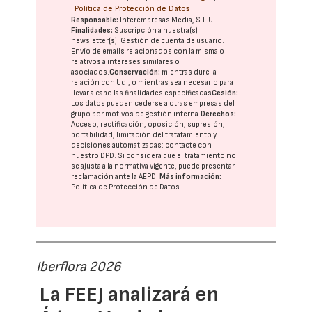
Política de Protección de Datos
Responsable:
Interempresas Media, S.L.U.
Finalidades:
Suscripción a nuestra(s)
newsletter(s). Gestión de cuenta de usuario.
Envío de emails relacionados con la misma o
relativos a intereses similares o
asociados.
Conservación:
mientras dure la
relación con Ud., o mientras sea necesario para
llevar a cabo las finalidades especificadas
Cesión:
Los datos pueden cederse a otras
empresas del
grupo
por motivos de gestión interna.
Derechos:
Acceso, rectificación, oposición, supresión,
portabilidad, limitación del tratatamiento y
decisiones automatizadas:
contacte con
nuestro DPD
. Si considera que el tratamiento no
se ajusta a la normativa vigente, puede presentar
reclamación ante la
AEPD
.
Más información:
Política de Protección de Datos
Iberflora 2026
La FEEJ analizará en