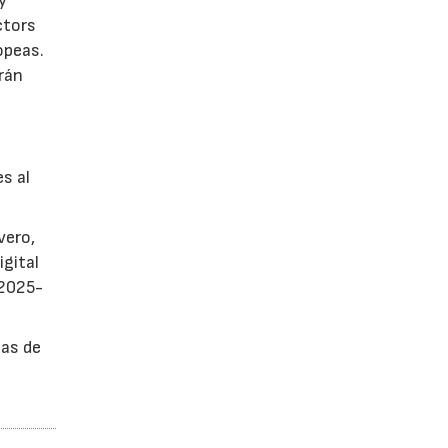
y
ctors
opeas.
rán
es al
vero,
igital
 2025-
sas de