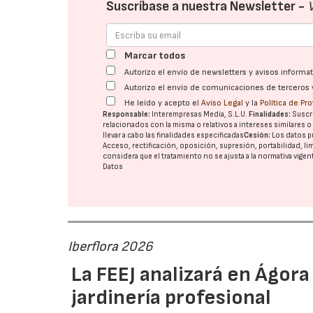
Suscríbase a nuestra Newsletter -
Marcar todos
Autorizo el envío de newsletters y avisos inform
Autorizo el envío de comunicaciones de terceros 
He leído y acepto el
Aviso Legal
y la
Política de Pr
Responsable:
Interempresas Media, S.L.U.
Finalidades:
Suscri
relacionados con la misma o relativos a intereses similares 
llevar a cabo las finalidades especificadas
Cesión:
Los datos p
Acceso, rectificación, oposición, supresión, portabilidad, l
considera que el tratamiento no se ajusta a la normativa vige
Datos
Iberflora 2026
La FEEJ analizará en Ágora
jardinería profesional