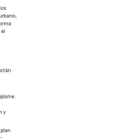
los
 urbano,
 forma
 el
están
ajisme.
n y
 plan