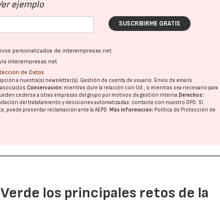
Ver ejemplo
SUSCRIBIRME GRATIS
ativos personalizados de interempresas.net
vía interempresas.net
otección de Datos
pción a nuestra(s) newsletter(s). Gestión de cuenta de usuario. Envío de emails
o asociados.
Conservación:
mientras dure la relación con Ud., o mientras sea necesario para
ueden cederse a otras
empresas del grupo
por motivos de gestión interna.
Derechos:
imitación del tratatamiento y decisiones automatizadas:
contacte con nuestro DPD
. Si
nte, puede presentar reclamación ante la
AEPD
.
Más información:
Política de Protección de
 Verde los principales retos de la