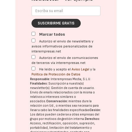
SUSCRIBIRME GRATIS
Marcar todos
Autorizo el envío de newsletters y
avisos informativos personalizados de
interempresas.net
Autorizo el envío de comunicaciones
de terceros vía interempresas.net
He leído y acepto el
Aviso Legal
y la
Política de Protección de Datos
Responsable:
Interempresas Media, S.L.U.
Finalidades:
Suscripción a nuestra(s)
newsletter(s). Gestión de cuenta de usuario.
Envío de emails relacionados con la misma o
relativos a intereses similares o
asociados.
Conservación:
mientras dure la
relación con Ud., o mientras sea necesario para
llevar a cabo las finalidades especificadas
Cesión:
Los datos pueden cederse a otras
empresas del
grupo
por motivos de gestión interna.
Derechos:
Acceso, rectificación, oposición, supresión,
portabilidad, limitación del tratatamiento y