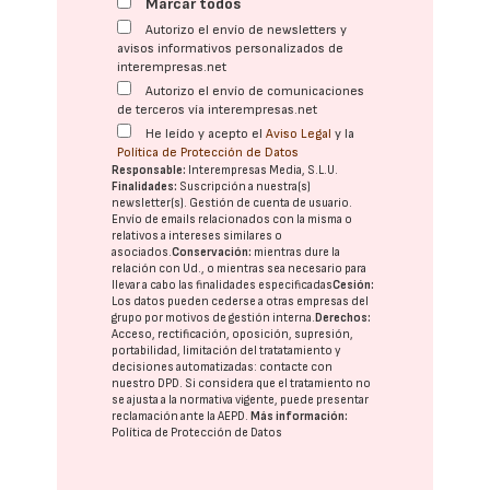
Marcar todos
Autorizo el envío de newsletters y
avisos informativos personalizados de
interempresas.net
Autorizo el envío de comunicaciones
de terceros vía interempresas.net
He leído y acepto el
Aviso Legal
y la
Política de Protección de Datos
Responsable:
Interempresas Media, S.L.U.
Finalidades:
Suscripción a nuestra(s)
newsletter(s). Gestión de cuenta de usuario.
Envío de emails relacionados con la misma o
relativos a intereses similares o
asociados.
Conservación:
mientras dure la
relación con Ud., o mientras sea necesario para
llevar a cabo las finalidades especificadas
Cesión:
Los datos pueden cederse a otras
empresas del
grupo
por motivos de gestión interna.
Derechos:
Acceso, rectificación, oposición, supresión,
portabilidad, limitación del tratatamiento y
decisiones automatizadas:
contacte con
nuestro DPD
. Si considera que el tratamiento no
se ajusta a la normativa vigente, puede presentar
reclamación ante la
AEPD
.
Más información:
Política de Protección de Datos