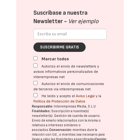
Suscríbase a nuestra
Newsletter -
Ver ejemplo
SUSCRIBIRME GRATIS
Marcar todos
Autorizo el envío de newsletters y
avisos informativos personalizados de
interempresas.net
Autorizo el envío de comunicaciones
de terceros vía interempresas.net
He leído y acepto el
Aviso Legal
y la
Política de Protección de Datos
Responsable:
Interempresas Media, S.L.U.
Finalidades:
Suscripción a nuestra(s)
newsletter(s). Gestión de cuenta de usuario.
Envío de emails relacionados con la misma o
relativos a intereses similares o
asociados.
Conservación:
mientras dure la
relación con Ud., o mientras sea necesario para
llevar a cabo las finalidades especificadas
Cesión: