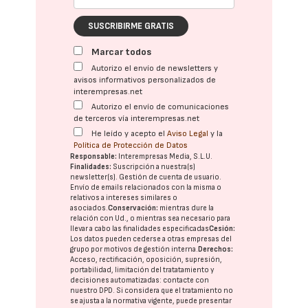
SUSCRIBIRME GRATIS
Marcar todos
Autorizo el envío de newsletters y
avisos informativos personalizados de
interempresas.net
Autorizo el envío de comunicaciones
de terceros vía interempresas.net
He leído y acepto el
Aviso Legal
y la
Política de Protección de Datos
Responsable:
Interempresas Media, S.L.U.
Finalidades:
Suscripción a nuestra(s)
newsletter(s). Gestión de cuenta de usuario.
Envío de emails relacionados con la misma o
relativos a intereses similares o
asociados.
Conservación:
mientras dure la
relación con Ud., o mientras sea necesario para
llevar a cabo las finalidades especificadas
Cesión:
Los datos pueden cederse a otras
empresas del
grupo
por motivos de gestión interna.
Derechos:
Acceso, rectificación, oposición, supresión,
portabilidad, limitación del tratatamiento y
decisiones automatizadas:
contacte con
nuestro DPD
. Si considera que el tratamiento no
se ajusta a la normativa vigente, puede presentar