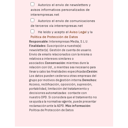
Autorizo el envío de newsletters y
avisos informativos personalizados de
interempresas.net
Autorizo el envío de comunicaciones
de terceros vía interempresas.net
He leído y acepto el
Aviso Legal
y la
Política de Protección de Datos
Responsable:
Interempresas Media, S.L.U.
Finalidades:
Suscripción a nuestra(s)
newsletter(s). Gestión de cuenta de usuario.
Envío de emails relacionados con la misma o
relativos a intereses similares o
asociados.
Conservación:
mientras dure la
relación con Ud., o mientras sea necesario para
llevar a cabo las finalidades especificadas
Cesión:
Los datos pueden cederse a otras
empresas del
grupo
por motivos de gestión interna.
Derechos:
Acceso, rectificación, oposición, supresión,
portabilidad, limitación del tratatamiento y
decisiones automatizadas:
contacte con
nuestro DPD
. Si considera que el tratamiento no
se ajusta a la normativa vigente, puede presentar
reclamación ante la
AEPD
.
Más información:
Política de Protección de Datos