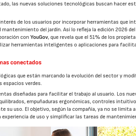
estado, las nuevas soluciones tecnológicas buscan hacer es
interés de los usuarios por incorporar herramientas que in
antenimiento del jardín. Así lo refleja la edición 2026 del
aboración con
YouGov
, que revela que el 51% de los propieta
izar herramientas inteligentes o aplicaciones para facilit
emas conectados
lógicas que están marcando la evolución del sector y modi
os espacios verdes.
entas diseñadas para facilitar el trabajo al usuario. Los nu
quilibrados, empuñaduras ergonómicas, controles intuitivo
e su uso. El objetivo, según la compañía, ya no se limita a
a experiencia de uso y simplificar las tareas de mantenimie