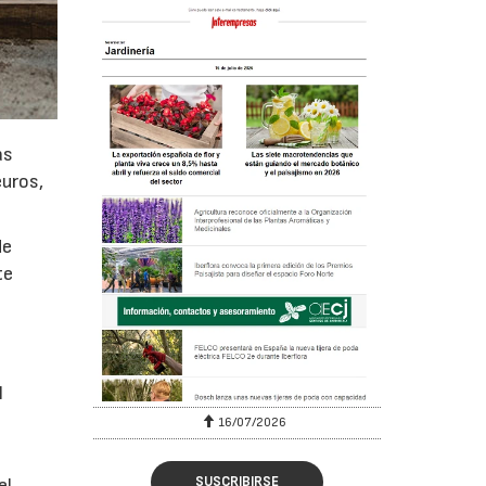
as
euros,
de
te
l
16/07/2026
SUSCRIBIRSE
el