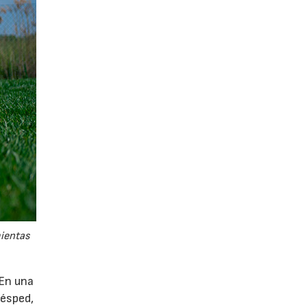
mientas
 En una
césped,