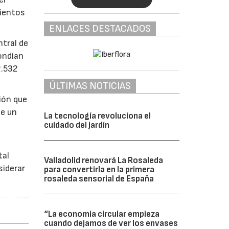
mientos
ENLACES DESTACADOS
ntral de
ondían
2.532
ÚLTIMAS NOTICIAS
ión que
te un
La tecnología revoluciona el
cuidado del jardín
tal
Valladolid renovará La Rosaleda
siderar
para convertirla en la primera
rosaleda sensorial de España
“La economía circular empieza
cuando dejamos de ver los envases