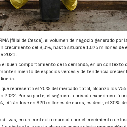
MA (filial de Cesce), el volumen de negocio generado por l
n crecimiento del 8,0%, hasta situarse 1.075 millones de 
de 2021.
n el buen comportamiento de la demanda, en un contexto 
mantenimiento de espacios verdes y de tendencia crecien
dinería.
s, que representa el 70% del mercado total, alcanzó los 755
en 2022. Por su parte, el segmento privado experimentó un
 cifrándose en 320 millones de euros, es decir, el 30% de
16/07/2026
30/07/2026
ositivas, en un contexto marcado por el crecimiento de los
 No obstante, a corto plazo se espera cierta moderación d