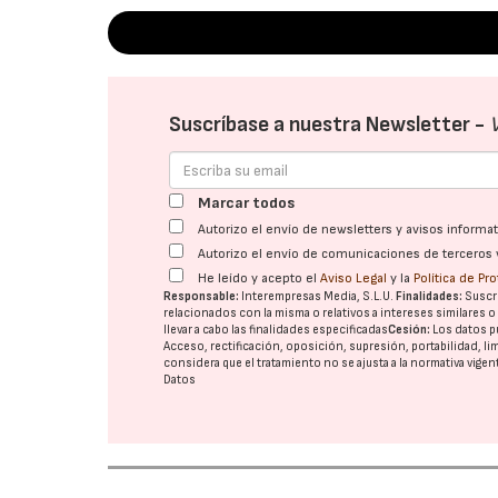
Suscríbase a nuestra Newsletter -
Marcar todos
Autorizo el envío de newsletters y avisos inform
Autorizo el envío de comunicaciones de terceros 
He leído y acepto el
Aviso Legal
y la
Política de Pr
Responsable:
Interempresas Media, S.L.U.
Finalidades:
Suscri
relacionados con la misma o relativos a intereses similares 
llevar a cabo las finalidades especificadas
Cesión:
Los datos p
Acceso, rectificación, oposición, supresión, portabilidad, l
considera que el tratamiento no se ajusta a la normativa vige
Datos