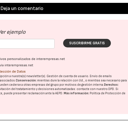
Deja un comentario
Ver ejemplo
SUSCRIBIRME GRATIS
ativos personalizados de interempresas.net
vía interempresas.net
otección de Datos
pción a nuestra(s) newsletter(s). Gestión de cuenta de usuario. Envío de emails
o asociados.
Conservación:
mientras dure la relación con Ud., o mientras sea necesario para
ueden cederse a otras
empresas del grupo
por motivos de gestión interna.
Derechos:
imitación del tratatamiento y decisiones automatizadas:
contacte con nuestro DPD
. Si
nte, puede presentar reclamación ante la
AEPD
.
Más información:
Política de Protección de