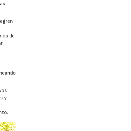
tas
tegren
rios de
ar
ficando
evos
s y
nto.