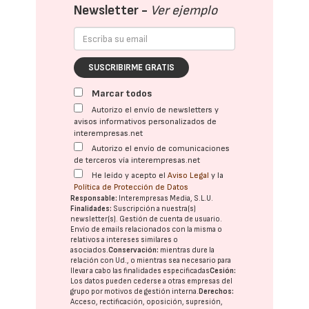
Newsletter -
Ver ejemplo
SUSCRIBIRME GRATIS
Marcar todos
Autorizo el envío de newsletters y
avisos informativos personalizados de
interempresas.net
Autorizo el envío de comunicaciones
de terceros vía interempresas.net
He leído y acepto el
Aviso Legal
y la
Política de Protección de Datos
Responsable:
Interempresas Media, S.L.U.
Finalidades:
Suscripción a nuestra(s)
newsletter(s). Gestión de cuenta de usuario.
Envío de emails relacionados con la misma o
relativos a intereses similares o
asociados.
Conservación:
mientras dure la
relación con Ud., o mientras sea necesario para
llevar a cabo las finalidades especificadas
Cesión:
Los datos pueden cederse a otras
empresas del
grupo
por motivos de gestión interna.
Derechos:
Acceso, rectificación, oposición, supresión,