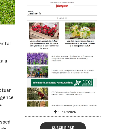
entar
ta a
ctuar
ligence
 a
16/07/2026
ésped
SUSCRIBIRSE