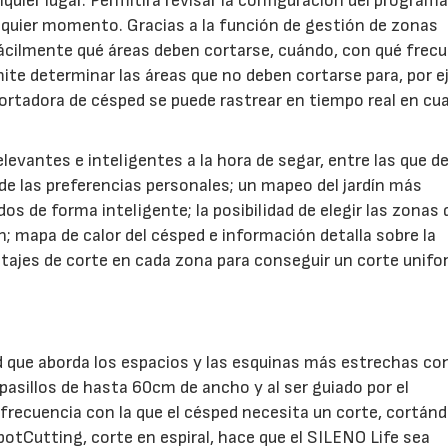
lquier lugar. Permitirá revisar la configuración del program
quier momento. Gracias a la función de gestión de zonas
r fácilmente qué áreas deben cortarse, cuándo, con qué frec
mite determinar las áreas que no deben cortarse para, por e
cortadora de césped se puede rastrear en tiempo real en cua
evantes e inteligentes a la hora de segar, entre las que 
 de las preferencias personales; un mapeo del jardín más
 de forma inteligente; la posibilidad de elegir las zonas 
ón; mapa de calor del césped e información detalla sobre la
ntajes de corte en cada zona para conseguir un corte unifo
 que aborda los espacios y las esquinas más estrechas co
 pasillos de hasta 60cm de ancho y al ser guiado por el
 frecuencia con la que el césped necesita un corte, cortánd
potCutting, corte en espiral, hace que el SILENO Life sea