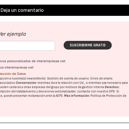
Deja un comentario
Ver ejemplo
SUSCRIBIRME GRATIS
ativos personalizados de interempresas.net
vía interempresas.net
otección de Datos
pción a nuestra(s) newsletter(s). Gestión de cuenta de usuario. Envío de emails
o asociados.
Conservación:
mientras dure la relación con Ud., o mientras sea necesario para
ueden cederse a otras
empresas del grupo
por motivos de gestión interna.
Derechos:
imitación del tratatamiento y decisiones automatizadas:
contacte con nuestro DPD
. Si
nte, puede presentar reclamación ante la
AEPD
.
Más información:
Política de Protección de