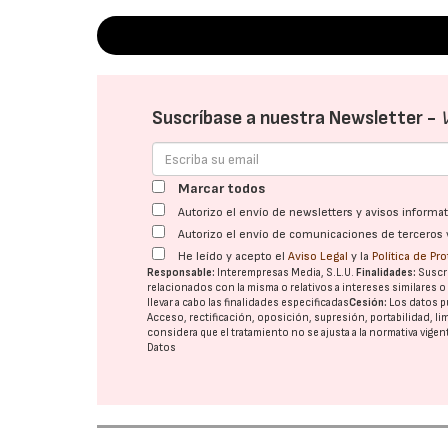
Suscríbase a nuestra Newsletter -
Marcar todos
Autorizo el envío de newsletters y avisos inform
Autorizo el envío de comunicaciones de terceros 
He leído y acepto el
Aviso Legal
y la
Política de Pr
Responsable:
Interempresas Media, S.L.U.
Finalidades:
Suscri
relacionados con la misma o relativos a intereses similares 
llevar a cabo las finalidades especificadas
Cesión:
Los datos p
Acceso, rectificación, oposición, supresión, portabilidad, l
considera que el tratamiento no se ajusta a la normativa vige
Datos