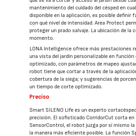
que se va a cortar y acceso al jardín desde cua
mantenimiento del cuidado del césped en cual
disponible en la aplicación, es posible defini
con qué nivel de intensidad. Area Protect per
proteger un prado salvaje. La ubicación de la 
momento.
LONA Intelligence ofrece más prestaciones rel
una vista del jardín personalizable en función
optimizado, con parámetros de mapeo ajustados
robot tiene que cortar a través de la aplicaci
cobertura de la siega; y sugerencias de porce
un tiempo de corte optimizado.
Preciso
Smart SILENO Life es un experto cortacésped
precisión. El sofisticado CorridorCut corta en
SensorControl, el robot juzga por sí mismo la
la manera más eficiente posible. La función S