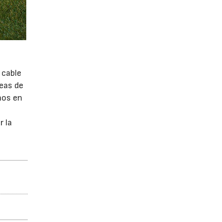
 cable
reas de
ños en
r la