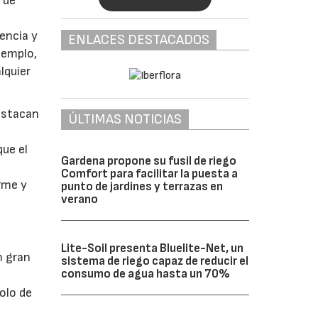
a de
uencia y
ENLACES DESTACADOS
jemplo,
lquier
destacan
ÚLTIMAS NOTICIAS
que el
Gardena propone su fusil de riego
Comfort para facilitar la puesta a
rme y
punto de jardines y terrazas en
verano
Lite-Soil presenta Bluelite-Net, un
n gran
sistema de riego capaz de reducir el
consumo de agua hasta un 70%
olo de