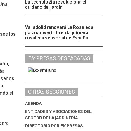
La tecnología revoluciona el
 Una
cuidado del jardín
Valladolid renovará La Rosaleda
para convertirla en la primera
see los
rosaleda sensorial de España
EMPRESAS DESTACADAS
 año,
de
diseños
ha
OTRAS SECCIONES
ndo el
AGENDA
ENTIDADES Y ASOCIACIONES DEL
SECTOR DE LA JARDINERÍA
para
DIRECTORIO POR EMPRESAS