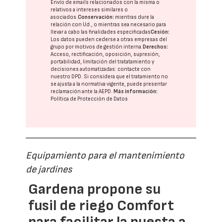
Envío de emails relacionados con la misma o
relativos a intereses similares o
asociados.
Conservación:
mientras dure la
relación con Ud., o mientras sea necesario para
llevar a cabo las finalidades especificadas
Cesión:
Los datos pueden cederse a otras
empresas del
grupo
por motivos de gestión interna.
Derechos:
Acceso, rectificación, oposición, supresión,
portabilidad, limitación del tratatamiento y
decisiones automatizadas:
contacte con
nuestro DPD
. Si considera que el tratamiento no
se ajusta a la normativa vigente, puede presentar
reclamación ante la
AEPD
.
Más información:
Política de Protección de Datos
Equipamiento para el mantenimiento
de jardines
Gardena propone su
fusil de riego Comfort