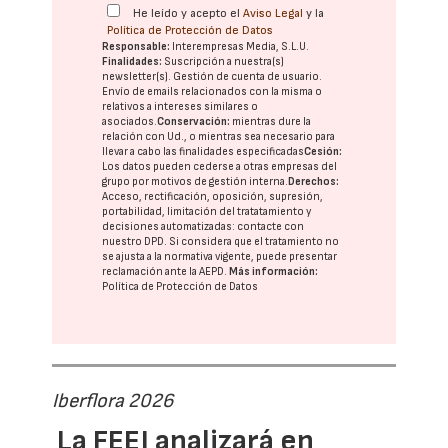
He leído y acepto el
Aviso Legal
y la
Política de Protección de Datos
Responsable:
Interempresas Media, S.L.U.
Finalidades:
Suscripción a nuestra(s)
newsletter(s). Gestión de cuenta de usuario.
Envío de emails relacionados con la misma o
relativos a intereses similares o
asociados.
Conservación:
mientras dure la
relación con Ud., o mientras sea necesario para
llevar a cabo las finalidades especificadas
Cesión:
Los datos pueden cederse a otras
empresas del
grupo
por motivos de gestión interna.
Derechos:
Acceso, rectificación, oposición, supresión,
portabilidad, limitación del tratatamiento y
decisiones automatizadas:
contacte con
nuestro DPD
. Si considera que el tratamiento no
se ajusta a la normativa vigente, puede presentar
reclamación ante la
AEPD
.
Más información:
Política de Protección de Datos
Iberflora 2026
La FEEJ analizará en