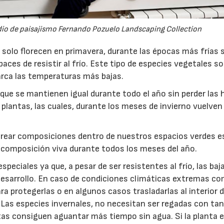
dio de paisajismo Fernando Pozuelo Landscaping Collection
s solo florecen en primavera, durante las épocas más frías 
ces de resistir al frío. Este tipo de especies vegetales s
rca las temperaturas más bajas.
que se mantienen igual durante todo el año sin perder las 
 plantas, las cuales, durante los meses de invierno vuelven
de crear composiciones dentro de nuestros espacios verdes e
 composición viva durante todos los meses del año.
peciales ya que, a pesar de ser resistentes al frío, las baj
esarrollo. En caso de condiciones climáticas extremas c
ra protegerlas o en algunos casos trasladarlas al interior
16/07/2026
30/07/2026
as especies invernales, no necesitan ser regadas con ta
ntas consiguen aguantar más tiempo sin agua. Si la planta 