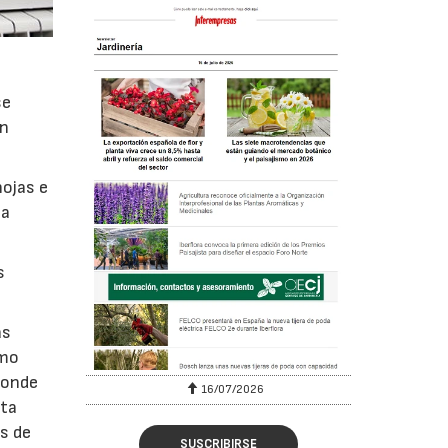
se
on
hojas e
 a
s
as
omo
 donde
16/07/2026
30/07/2026
nta
es de
SUSCRIBIRSE