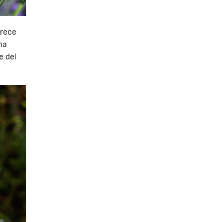
orece
na
e del