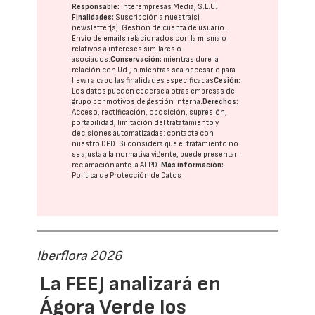
Responsable:
Interempresas Media, S.L.U.
Finalidades:
Suscripción a nuestra(s)
newsletter(s). Gestión de cuenta de usuario.
Envío de emails relacionados con la misma o
relativos a intereses similares o
asociados.
Conservación:
mientras dure la
relación con Ud., o mientras sea necesario para
llevar a cabo las finalidades especificadas
Cesión:
Los datos pueden cederse a otras
empresas del
grupo
por motivos de gestión interna.
Derechos:
Acceso, rectificación, oposición, supresión,
portabilidad, limitación del tratatamiento y
decisiones automatizadas:
contacte con
nuestro DPD
. Si considera que el tratamiento no
se ajusta a la normativa vigente, puede presentar
reclamación ante la
AEPD
.
Más información:
Política de Protección de Datos
Iberflora 2026
La FEEJ analizará en
Ágora Verde los