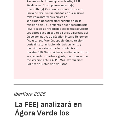
Responsable:
Interempresas Media, S.L.U.
Finalidades:
Suscripción a nuestra(s)
newsletter(s). Gestión de cuenta de usuario.
Envío de emails relacionados con la misma o
relativos a intereses similares o
asociados.
Conservación:
mientras dure la
relación con Ud., o mientras sea necesario para
llevar a cabo las finalidades especificadas
Cesión:
Los datos pueden cederse a otras
empresas del
grupo
por motivos de gestión interna.
Derechos:
Acceso, rectificación, oposición, supresión,
portabilidad, limitación del tratatamiento y
decisiones automatizadas:
contacte con
nuestro DPD
. Si considera que el tratamiento no
se ajusta a la normativa vigente, puede presentar
reclamación ante la
AEPD
.
Más información:
Política de Protección de Datos
Iberflora 2026
La FEEJ analizará en
Ágora Verde los