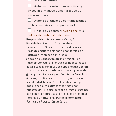
Marcar todos
Autorizo el envío de newsletters y
avisos informativos personalizados de
interempresas.net
Autorizo el envío de comunicaciones
de terceros vía interempresas.net
He leído y acepto el
Aviso Legal
y la
Política de Protección de Datos
Responsable:
Interempresas Media, S.L.U.
Finalidades:
Suscripción a nuestra(s)
newsletter(s). Gestión de cuenta de usuario.
Envío de emails relacionados con la misma o
relativos a intereses similares o
asociados.
Conservación:
mientras dure la
relación con Ud., o mientras sea necesario para
llevar a cabo las finalidades especificadas
Cesión:
Los datos pueden cederse a otras
empresas del
grupo
por motivos de gestión interna.
Derechos:
Acceso, rectificación, oposición, supresión,
portabilidad, limitación del tratatamiento y
decisiones automatizadas:
contacte con
nuestro DPD
. Si considera que el tratamiento no
se ajusta a la normativa vigente, puede presentar
reclamación ante la
AEPD
.
Más información:
Política de Protección de Datos