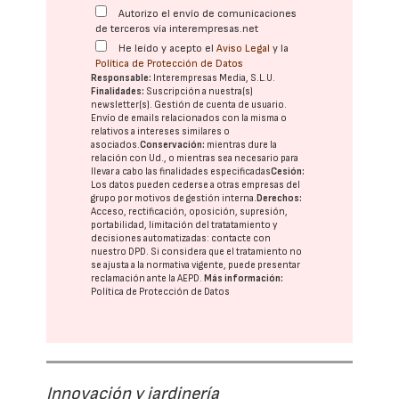
Autorizo el envío de comunicaciones
de terceros vía interempresas.net
He leído y acepto el
Aviso Legal
y la
Política de Protección de Datos
Responsable:
Interempresas Media, S.L.U.
Finalidades:
Suscripción a nuestra(s)
newsletter(s). Gestión de cuenta de usuario.
Envío de emails relacionados con la misma o
relativos a intereses similares o
asociados.
Conservación:
mientras dure la
relación con Ud., o mientras sea necesario para
llevar a cabo las finalidades especificadas
Cesión:
Los datos pueden cederse a otras
empresas del
grupo
por motivos de gestión interna.
Derechos:
Acceso, rectificación, oposición, supresión,
portabilidad, limitación del tratatamiento y
decisiones automatizadas:
contacte con
nuestro DPD
. Si considera que el tratamiento no
se ajusta a la normativa vigente, puede presentar
reclamación ante la
AEPD
.
Más información:
Política de Protección de Datos
Innovación y jardinería