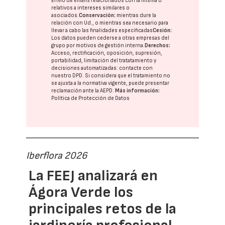
Envío de emails relacionados con la misma o
relativos a intereses similares o
asociados.
Conservación:
mientras dure la
relación con Ud., o mientras sea necesario para
llevar a cabo las finalidades especificadas
Cesión:
Los datos pueden cederse a otras
empresas del
grupo
por motivos de gestión interna.
Derechos:
Acceso, rectificación, oposición, supresión,
portabilidad, limitación del tratatamiento y
decisiones automatizadas:
contacte con
nuestro DPD
. Si considera que el tratamiento no
se ajusta a la normativa vigente, puede presentar
reclamación ante la
AEPD
.
Más información:
Política de Protección de Datos
Iberflora 2026
La FEEJ analizará en
Ágora Verde los
principales retos de la