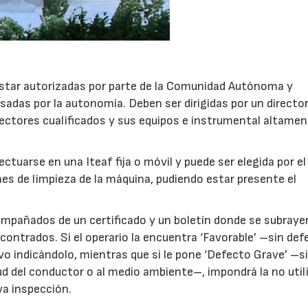
estar autorizadas por parte de la Comunidad Autónoma y
adas por la autonomía. Deben ser dirigidas por un directo
spectores cualificados y sus equipos e instrumental altame
ectuarse en una Iteaf fija o móvil y puede ser elegida por el
ones de limpieza de la máquina, pudiendo estar presente el
ompañados de un certificado y un boletín donde se subraye
ontrados. Si el operario la encuentra ‘Favorable’ –sin de
vo indicándolo, mientras que si le pone ‘Defecto Grave’ –s
salud del conductor o al medio ambiente–, impondrá la no util
va inspección.