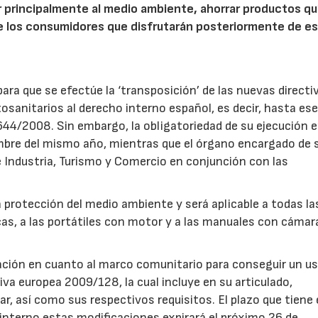
r principalmente al medio ambiente, ahorrar productos q
 de los consumidores que disfrutarán posteriormente de e
para que se efectúe la ‘transposición’ de las nuevas directi
osanitarios al derecho interno español, es decir, hasta ese
1644/2008. Sin embargo, la obligatoriedad de su ejecución e
mbre del mismo año, mientras que el órgano encargado de 
de Industria, Turismo y Comercio en conjunción con las
a protección del medio ambiente y será aplicable a todas la
cas, a las portátiles con motor y a las manuales con cámar
ación en cuanto al marco comunitario para conseguir un u
tiva europea 2009/128, la cual incluye en su articulado,
ar, así como sus respectivos requisitos. El plazo que tiene 
interno estas modificaciones expirará el próximo 26 de