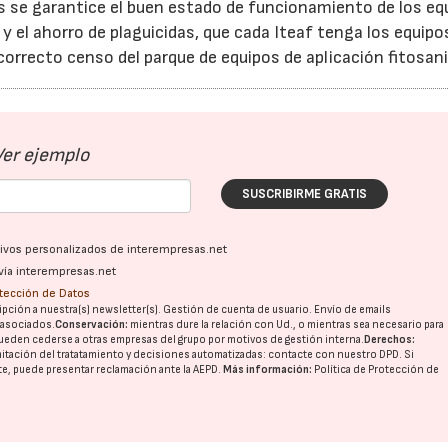
s se garantice el buen estado de funcionamiento de los eq
y el ahorro de plaguicidas, que cada Iteaf tenga los equipos
correcto censo del parque de equipos de aplicación fitosani
Ver ejemplo
SUSCRIBIRME GRATIS
ativos personalizados de interempresas.net
vía interempresas.net
otección de Datos
pción a nuestra(s) newsletter(s). Gestión de cuenta de usuario. Envío de emails
o asociados.
Conservación:
mientras dure la relación con Ud., o mientras sea necesario para
ueden cederse a otras
empresas del grupo
por motivos de gestión interna.
Derechos:
imitación del tratatamiento y decisiones automatizadas:
contacte con nuestro DPD
. Si
nte, puede presentar reclamación ante la
AEPD
.
Más información:
Política de Protección de