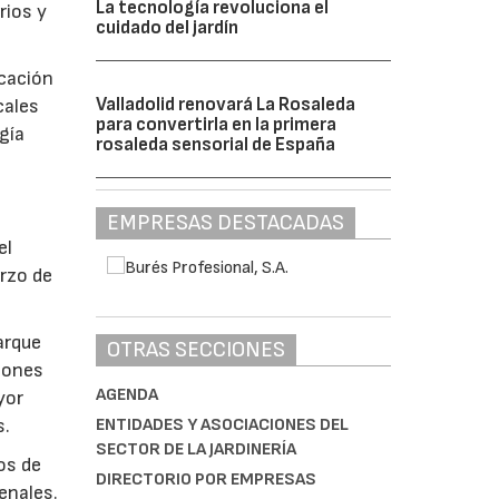
La tecnología revoluciona el
rios y
cuidado del jardín
icación
Valladolid renovará La Rosaleda
cales
para convertirla en la primera
gía
rosaleda sensorial de España
EMPRESAS DESTACADAS
el
arzo de
arque
OTRAS SECCIONES
iones
AGENDA
yor
ENTIDADES Y ASOCIACIONES DEL
s.
SECTOR DE LA JARDINERÍA
os de
DIRECTORIO POR EMPRESAS
enales.