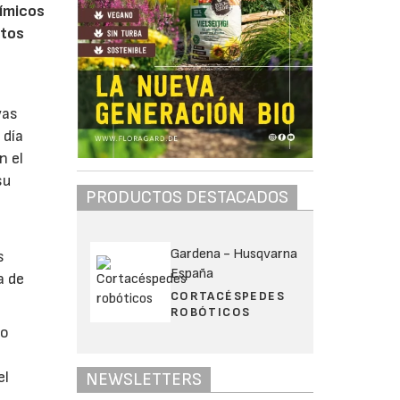
uímicos
stos
vas
 día
n el
su
PRODUCTOS DESTACADOS
Gardena - Husqvarna
s
España
a de
CORTACÉSPEDES
ROBÓTICOS
so
el
NEWSLETTERS