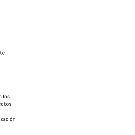
r
nte
n los
fectos
i
ización