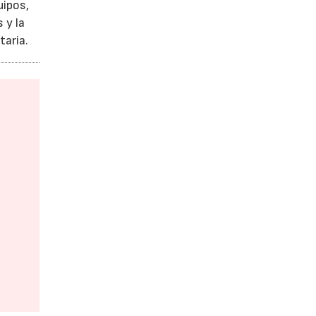
uipos,
 y la
taria.