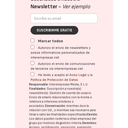
Newsletter -
Ver ejemplo
SUSCRIBIRME GRATIS
Marcar todos
Autorizo el envío de newsletters y
avisos informativos personalizados de
interempresas.net
Autorizo el envío de comunicaciones
de terceros vía interempresas.net
He leído y acepto el
Aviso Legal
y la
Política de Protección de Datos
Responsable:
Interempresas Media, S.L.U.
Finalidades:
Suscripción a nuestra(s)
newsletter(s). Gestión de cuenta de usuario.
Envío de emails relacionados con la misma o
relativos a intereses similares o
asociados.
Conservación:
mientras dure la
relación con Ud., o mientras sea necesario para
llevar a cabo las finalidades especificadas
Cesión:
Los datos pueden cederse a otras
empresas del
grupo
por motivos de gestión interna.
Derechos:
Acceso, rectificación, oposición, supresión,