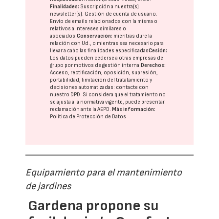
Finalidades:
Suscripción a nuestra(s)
newsletter(s). Gestión de cuenta de usuario.
Envío de emails relacionados con la misma o
relativos a intereses similares o
asociados.
Conservación:
mientras dure la
relación con Ud., o mientras sea necesario para
llevar a cabo las finalidades especificadas
Cesión:
Los datos pueden cederse a otras
empresas del
grupo
por motivos de gestión interna.
Derechos:
Acceso, rectificación, oposición, supresión,
portabilidad, limitación del tratatamiento y
decisiones automatizadas:
contacte con
nuestro DPD
. Si considera que el tratamiento no
se ajusta a la normativa vigente, puede presentar
reclamación ante la
AEPD
.
Más información:
Política de Protección de Datos
Equipamiento para el mantenimiento
de jardines
Gardena propone su