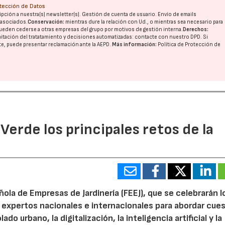
otección de Datos
pción a nuestra(s) newsletter(s). Gestión de cuenta de usuario. Envío de emails
o asociados.
Conservación:
mientras dure la relación con Ud., o mientras sea necesario para
ueden cederse a otras
empresas del grupo
por motivos de gestión interna.
Derechos:
imitación del tratatamiento y decisiones automatizadas:
contacte con nuestro DPD
. Si
nte, puede presentar reclamación ante la
AEPD
.
Más información:
Política de Protección de
 Verde los principales retos de la
ola de Empresas de Jardinería (FEEJ), que se celebrarán l
 a expertos nacionales e internacionales para abordar cue
do urbano, la digitalización, la inteligencia artificial y la