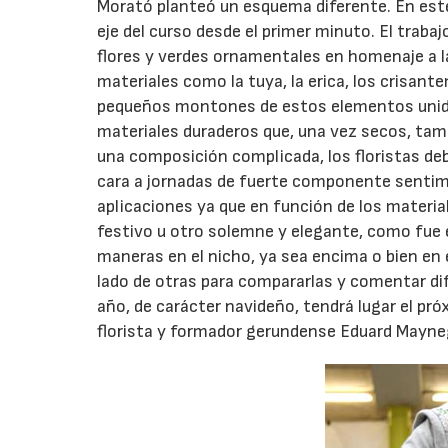
Morató planteó un esquema diferente. En este 
eje del curso desde el primer minuto. El traba
flores y verdes ornamentales en homenaje a la
materiales como la tuya, la erica, los crisa
pequeños montones de estos elementos unidos
materiales duraderos que, una vez secos, tam
una composición complicada, los floristas deb
cara a jornadas de fuerte componente sentim
aplicaciones ya que en función de los materia
festivo u otro solemne y elegante, como fue 
maneras en el nicho, ya sea encima o bien en 
lado de otras para compararlas y comentar dife
año, de carácter navideño, tendrá lugar el pr
florista y formador gerundense Eduard Maynegr