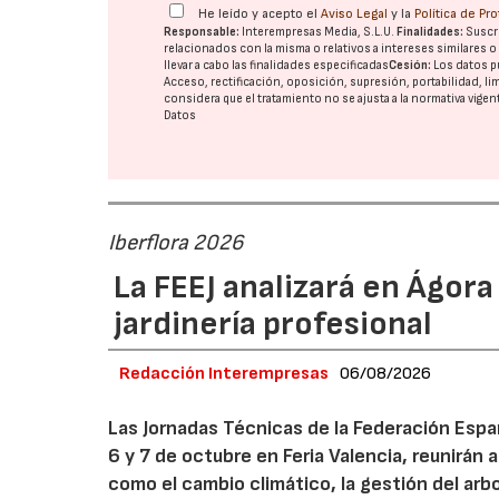
He leído y acepto el
Aviso Legal
y la
Política de Pr
Responsable:
Interempresas Media, S.L.U.
Finalidades:
Suscri
relacionados con la misma o relativos a intereses similares 
llevar a cabo las finalidades especificadas
Cesión:
Los datos p
Acceso, rectificación, oposición, supresión, portabilidad, l
considera que el tratamiento no se ajusta a la normativa vige
Datos
Iberflora 2026
La FEEJ analizará en Ágora
jardinería profesional
Redacción Interempresas
06/08/2026
Las Jornadas Técnicas de la Federación Españ
6 y 7 de octubre en Feria Valencia, reunirán
como el cambio climático, la gestión del arbola