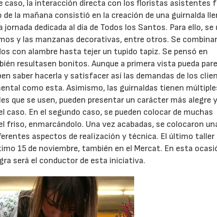
caso, la interacción directa con los floristas asistentes f
jo de la mañana consistió en la creación de una guirnalda ll
 jornada dedicada al día de Todos los Santos. Para ello, se
ntemos y las manzanas decorativas, entre otros. Se combina
 con alambre hasta tejer un tupido tapiz. Se pensó en
bién resultasen bonitos. Aunque a primera vista pueda par
en saber hacerla y satisfacer así las demandas de los clie
ental como esta. Asimismo, las guirnaldas tienen múltiple
les que se usen, pueden presentar un carácter más alegre 
el caso. En el segundo caso, se pueden colocar de muchas
el friso, enmarcándolo. Una vez acabadas, se colocaron un
rentes aspectos de realización y técnica. El último taller 
óximo 15 de noviembre, también en el Mercat. En esta ocasió
a será el conductor de esta iniciativa.