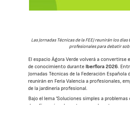
Las Jornadas Técnicas de la FEEJ reunirán los días 
profesionales para debatir sobre
El espacio Ágora Verde volverá a convertirse 
de conocimiento durante
Iberflora 2026
. Ent
Jornadas Técnicas de la Federación Española de
reunirán en Feria Valencia a profesionales, em
de la jardinería profesional.
Bajo el lema 'Soluciones simples a problemas c
desafíos más relevantes para el sector, como 
la digitalización, la inteligencia artificial o 
parte de la programación de Ágora Verde, el esp
intercambio de conocimiento.