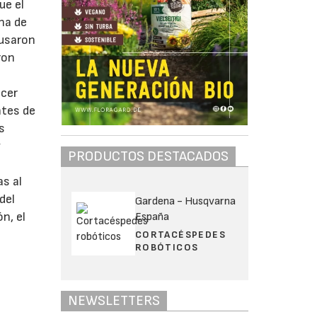
ue el
ena de
 usaron
ron
ecer
ntes de
s
y
PRODUCTOS DESTACADOS
as al
del
Gardena - Husqvarna
n, el
España
CORTACÉSPEDES
ROBÓTICOS
NEWSLETTERS