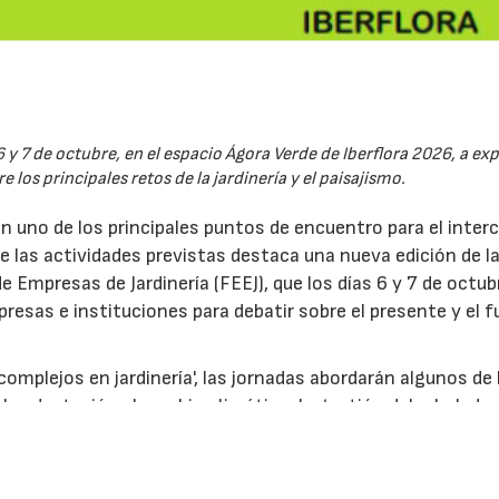
6 y 7 de octubre, en el espacio Ágora Verde de Iberflora 2026, a ex
 los principales retos de la jardinería y el paisajismo.
en uno de los principales puntos de encuentro para el inte
re las actividades previstas destaca una nueva edición de l
 Empresas de Jardinería (FEEJ), que los días 6 y 7 de octub
presas e instituciones para debatir sobre el presente y el f
omplejos en jardinería', las jornadas abordarán algunos de 
la adaptación al cambio climático, la gestión del arbolado
las nuevas relaciones entre ciudad y naturaleza. La iniciativa
acio de Iberflora dedicado a la divulgación, la innovación y