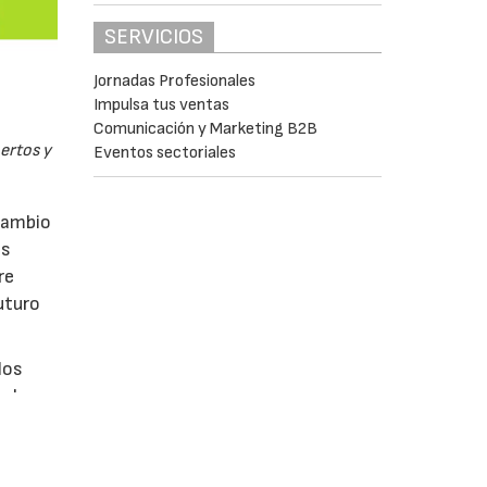
SERVICIOS
Jornadas Profesionales
Impulsa tus ventas
Comunicación y Marketing B2B
pertos y
Eventos sectoriales
rcambio
as
re
uturo
los
 urbano,
 forma
 el