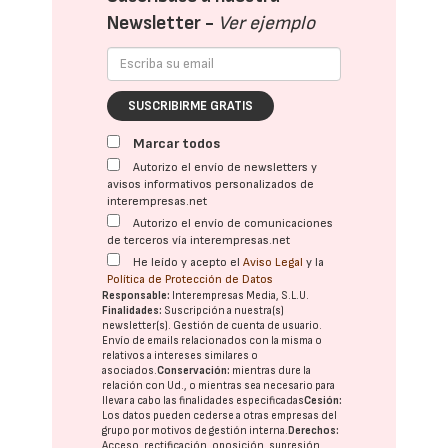
Newsletter -
Ver ejemplo
SUSCRIBIRME GRATIS
Marcar todos
Autorizo el envío de newsletters y
avisos informativos personalizados de
interempresas.net
Autorizo el envío de comunicaciones
de terceros vía interempresas.net
He leído y acepto el
Aviso Legal
y la
Política de Protección de Datos
Responsable:
Interempresas Media, S.L.U.
Finalidades:
Suscripción a nuestra(s)
newsletter(s). Gestión de cuenta de usuario.
Envío de emails relacionados con la misma o
relativos a intereses similares o
asociados.
Conservación:
mientras dure la
relación con Ud., o mientras sea necesario para
llevar a cabo las finalidades especificadas
Cesión:
Los datos pueden cederse a otras
empresas del
grupo
por motivos de gestión interna.
Derechos:
Acceso, rectificación, oposición, supresión,