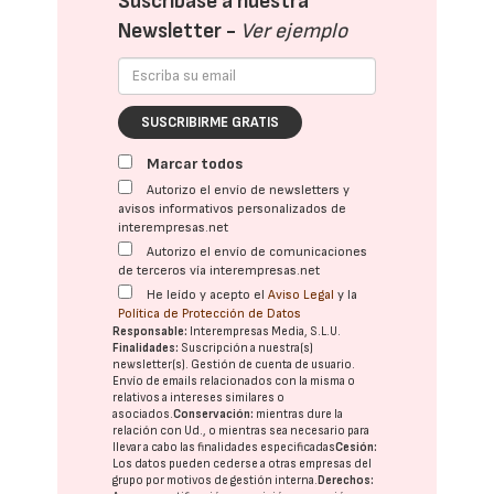
Suscríbase a nuestra
Newsletter -
Ver ejemplo
SUSCRIBIRME GRATIS
Marcar todos
Autorizo el envío de newsletters y
avisos informativos personalizados de
interempresas.net
Autorizo el envío de comunicaciones
de terceros vía interempresas.net
He leído y acepto el
Aviso Legal
y la
Política de Protección de Datos
Responsable:
Interempresas Media, S.L.U.
Finalidades:
Suscripción a nuestra(s)
newsletter(s). Gestión de cuenta de usuario.
Envío de emails relacionados con la misma o
relativos a intereses similares o
asociados.
Conservación:
mientras dure la
relación con Ud., o mientras sea necesario para
llevar a cabo las finalidades especificadas
Cesión:
Los datos pueden cederse a otras
empresas del
grupo
por motivos de gestión interna.
Derechos: