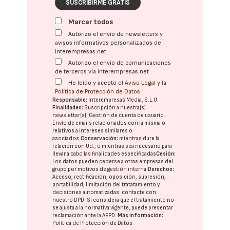
SUSCRIBIRME GRATIS
Marcar todos
Autorizo el envío de newsletters y
avisos informativos personalizados de
interempresas.net
Autorizo el envío de comunicaciones
de terceros vía interempresas.net
He leído y acepto el
Aviso Legal
y la
Política de Protección de Datos
Responsable:
Interempresas Media, S.L.U.
Finalidades:
Suscripción a nuestra(s)
newsletter(s). Gestión de cuenta de usuario.
Envío de emails relacionados con la misma o
relativos a intereses similares o
asociados.
Conservación:
mientras dure la
relación con Ud., o mientras sea necesario para
llevar a cabo las finalidades especificadas
Cesión:
Los datos pueden cederse a otras
empresas del
grupo
por motivos de gestión interna.
Derechos:
Acceso, rectificación, oposición, supresión,
portabilidad, limitación del tratatamiento y
decisiones automatizadas:
contacte con
nuestro DPD
. Si considera que el tratamiento no
se ajusta a la normativa vigente, puede presentar
reclamación ante la
AEPD
.
Más información:
Política de Protección de Datos