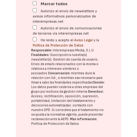
Marcar todos
Autorizo el envío de newsletters y
avisos informativos personalizados de
interempresas.net
Autorizo el envío de comunicaciones
de terceros vía interempresas.net
He leído y acepto el
Aviso Legal
y la
Política de Protección de Datos
Responsable:
Interempresas Media, S.L.U.
Finalidades:
Suscripción a nuestra(s)
newsletter(s). Gestión de cuenta de usuario.
Envío de emails relacionados con la misma o
relativos a intereses similares o
asociados.
Conservación:
mientras dure la
relación con Ud., o mientras sea necesario para
llevar a cabo las finalidades especificadas
Cesión:
Los datos pueden cederse a otras
empresas del
grupo
por motivos de gestión interna.
Derechos:
Acceso, rectificación, oposición, supresión,
portabilidad, limitación del tratatamiento y
decisiones automatizadas:
contacte con
nuestro DPD
. Si considera que el tratamiento no
se ajusta a la normativa vigente, puede presentar
reclamación ante la
AEPD
.
Más información:
Política de Protección de Datos