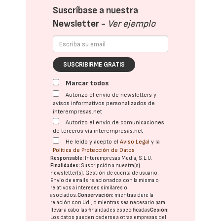
Suscríbase a nuestra
Newsletter -
Ver ejemplo
SUSCRIBIRME GRATIS
Marcar todos
Autorizo el envío de newsletters y
avisos informativos personalizados de
interempresas.net
Autorizo el envío de comunicaciones
de terceros vía interempresas.net
He leído y acepto el
Aviso Legal
y la
Política de Protección de Datos
Responsable:
Interempresas Media, S.L.U.
Finalidades:
Suscripción a nuestra(s)
newsletter(s). Gestión de cuenta de usuario.
Envío de emails relacionados con la misma o
relativos a intereses similares o
asociados.
Conservación:
mientras dure la
relación con Ud., o mientras sea necesario para
llevar a cabo las finalidades especificadas
Cesión:
Los datos pueden cederse a otras
empresas del