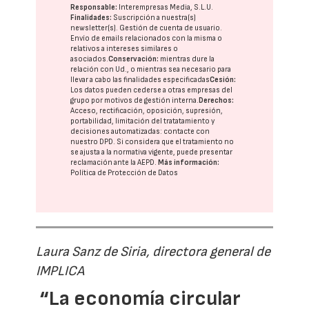
Responsable:
Interempresas Media, S.L.U.
Finalidades:
Suscripción a nuestra(s)
newsletter(s). Gestión de cuenta de usuario.
Envío de emails relacionados con la misma o
relativos a intereses similares o
asociados.
Conservación:
mientras dure la
relación con Ud., o mientras sea necesario para
llevar a cabo las finalidades especificadas
Cesión:
Los datos pueden cederse a otras
empresas del
grupo
por motivos de gestión interna.
Derechos:
Acceso, rectificación, oposición, supresión,
portabilidad, limitación del tratatamiento y
decisiones automatizadas:
contacte con
nuestro DPD
. Si considera que el tratamiento no
se ajusta a la normativa vigente, puede presentar
reclamación ante la
AEPD
.
Más información:
Política de Protección de Datos
Laura Sanz de Siria, directora general de
IMPLICA
“La economía circular