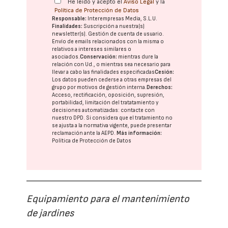
He leído y acepto el
Aviso Legal
y la
Política de Protección de Datos
Responsable:
Interempresas Media, S.L.U.
Finalidades:
Suscripción a nuestra(s)
newsletter(s). Gestión de cuenta de usuario.
Envío de emails relacionados con la misma o
relativos a intereses similares o
asociados.
Conservación:
mientras dure la
relación con Ud., o mientras sea necesario para
llevar a cabo las finalidades especificadas
Cesión:
Los datos pueden cederse a otras
empresas del
grupo
por motivos de gestión interna.
Derechos:
Acceso, rectificación, oposición, supresión,
portabilidad, limitación del tratatamiento y
decisiones automatizadas:
contacte con
nuestro DPD
. Si considera que el tratamiento no
se ajusta a la normativa vigente, puede presentar
reclamación ante la
AEPD
.
Más información:
Política de Protección de Datos
Equipamiento para el mantenimiento
de jardines