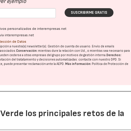
Ver ejemplo
SUSCRIBIRME GRATIS
ativos personalizados de interempresas.net
vía interempresas.net
otección de Datos
pción a nuestra(s) newsletter(s). Gestión de cuenta de usuario. Envío de emails
o asociados.
Conservación:
mientras dure la relación con Ud., o mientras sea necesario para
ueden cederse a otras
empresas del grupo
por motivos de gestión interna.
Derechos:
imitación del tratatamiento y decisiones automatizadas:
contacte con nuestro DPD
. Si
nte, puede presentar reclamación ante la
AEPD
.
Más información:
Política de Protección de
 Verde los principales retos de la