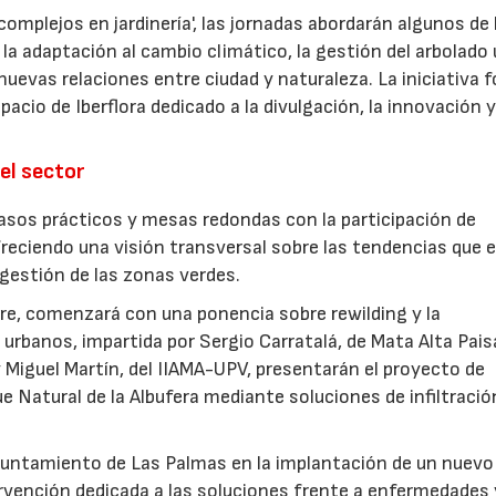
omplejos en jardinería', las jornadas abordarán algunos de 
la adaptación al cambio climático, la gestión del arbolado
las nuevas relaciones entre ciudad y naturaleza. La iniciativa
acio de Iberflora dedicado a la divulgación, la innovación y
el sector
sos prácticos y mesas redondas con la participación de
freciendo una visión transversal sobre las tendencias que 
a gestión de las zonas verdes.
ubre, comenzará con una ponencia sobre rewilding y la
urbanos, impartida por Sergio Carratalá, de Mata Alta Pais
 Miguel Martín, del IIAMA-UPV, presentarán el proyecto de
ue Natural de la Albufera mediante soluciones de infiltració
Ayuntamiento de Las Palmas en la implantación de un nuevo
ervención dedicada a las soluciones frente a enfermedades 