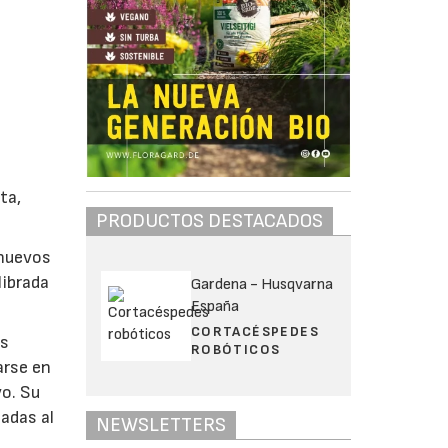
ta,
PRODUCTOS DESTACADOS
 nuevos
librada
Gardena - Husqvarna
España
CORTACÉSPEDES
os
ROBÓTICOS
arse en
vo. Su
adas al
NEWSLETTERS