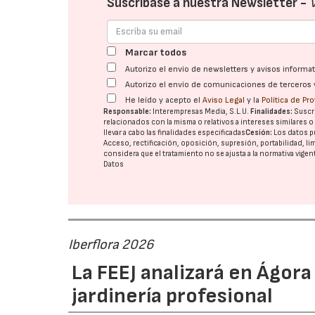
Suscríbase a nuestra Newsletter -
Marcar todos
Autorizo el envío de newsletters y avisos inform
Autorizo el envío de comunicaciones de terceros 
He leído y acepto el
Aviso Legal
y la
Política de Pr
Responsable:
Interempresas Media, S.L.U.
Finalidades:
Suscri
relacionados con la misma o relativos a intereses similares 
llevar a cabo las finalidades especificadas
Cesión:
Los datos p
Acceso, rectificación, oposición, supresión, portabilidad, l
considera que el tratamiento no se ajusta a la normativa vige
Datos
Iberflora 2026
La FEEJ analizará en Ágora
jardinería profesional