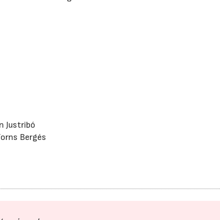
n Justribó
Forns Bergés
16/07/2026
30/07/2026