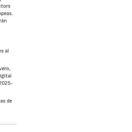
ctors
opeas.
rán
es al
vero,
igital
 2025-
sas de