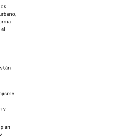
los
 urbano,
 forma
 el
están
ajisme.
n y
 plan
y