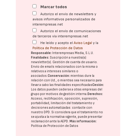
Marcar todos
Autorizo el envío de newsletters y
avisos informativos personalizados de
interempresas.net
Autorizo el envío de comunicaciones
de terceros vía interempresas.net
He leído y acepto el
Aviso Legal
y la
Política de Protección de Datos
Responsable:
Interempresas Media, S.L.U.
Finalidades:
Suscripción a nuestra(s)
newsletter(s). Gestión de cuenta de usuario.
Envío de emails relacionados con la misma o
relativos a intereses similares o
asociados.
Conservación:
mientras dure la
relación con Ud., o mientras sea necesario para
llevar a cabo las finalidades especificadas
Cesión:
Los datos pueden cederse a otras
empresas del
grupo
por motivos de gestión interna.
Derechos:
Acceso, rectificación, oposición, supresión,
portabilidad, limitación del tratatamiento y
decisiones automatizadas:
contacte con
nuestro DPD
. Si considera que el tratamiento no
se ajusta a la normativa vigente, puede presentar
reclamación ante la
AEPD
.
Más información:
Política de Protección de Datos