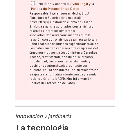
He leído y acepto el
Aviso Legal
y la
Política de Protección de Datos
Responsable:
Interempresas Media, S.L.U.
Finalidades:
Suscripción a nuestra(s)
newsletter(s). Gestión de cuenta de usuario.
Envío de emails relacionados con la misma o
relativos a intereses similares o
asociados.
Conservación:
mientras dure la
relación con Ud., o mientras sea necesario para
llevar a cabo las finalidades especificadas
Cesión:
Los datos pueden cederse a otras
empresas del
grupo
por motivos de gestión interna.
Derechos:
Acceso, rectificación, oposición, supresión,
portabilidad, limitación del tratatamiento y
decisiones automatizadas:
contacte con
nuestro DPD
. Si considera que el tratamiento no
se ajusta a la normativa vigente, puede presentar
reclamación ante la
AEPD
.
Más información:
Política de Protección de Datos
Innovación y jardinería
La tecnología