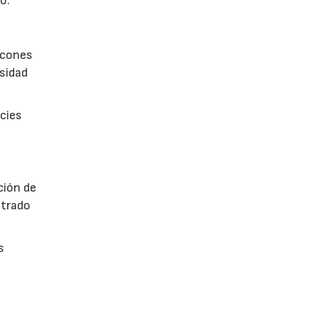
o.
incones
esidad
icies
ción de
ntrado
s