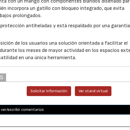
uenta con un mango con componentes blandos diseñado par
ién incorpora un gatillo con bloqueo integrado, que evita
abajos prolongados.
 protección antiheladas y está respaldado por una garantía
ción de los usuarios una solución orientada a facilitar el
 durante los meses de mayor actividad en los espacios exte
atilidad en una única herramienta.
AS
Solicitar información
Ver stand virtual
ver/escribir comentarios