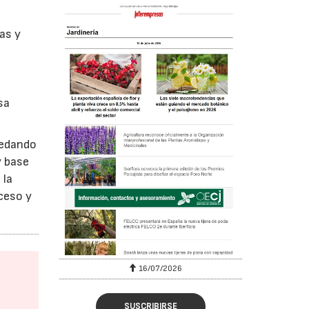
as y
sa
quedando
y base
 la
xceso y
16/07/2026
SUSCRIBIRSE