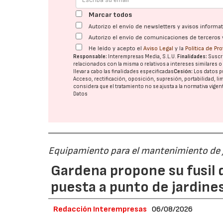
Marcar todos
Autorizo el envío de newsletters y avisos inform
Autorizo el envío de comunicaciones de terceros 
He leído y acepto el
Aviso Legal
y la
Política de Pr
Responsable:
Interempresas Media, S.L.U.
Finalidades:
Suscri
relacionados con la misma o relativos a intereses similares 
llevar a cabo las finalidades especificadas
Cesión:
Los datos p
Acceso, rectificación, oposición, supresión, portabilidad, l
considera que el tratamiento no se ajusta a la normativa vige
Datos
Equipamiento para el mantenimiento de 
Gardena propone su fusil d
puesta a punto de jardine
Redacción Interempresas
06/08/2026