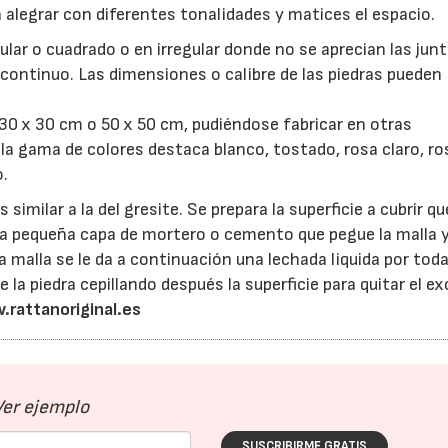
alegrar con diferentes tonalidades y matices el espacio.
ar o cuadrado o en irregular donde no se aprecian las junt
ontinuo. Las dimensiones o calibre de las piedras pueden
 30 x 30 cm o 50 x 50 cm, pudiéndose fabricar en otras
 la gama de colores destaca blanco, tostado, rosa claro, ro
o.
similar a la del gresite. Se prepara la superficie a cubrir 
una pequeña capa de mortero o cemento que pegue la malla 
a malla se le da a continuación una lechada liquida por toda
e la piedra cepillando después la superficie para quitar el e
.rattanoriginal.es
16/07/2026
30/07/2026
Ver ejemplo
SUSCRIBIRME GRATIS