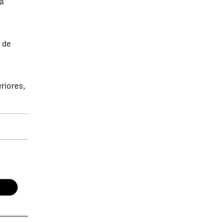
a
 de
riores,