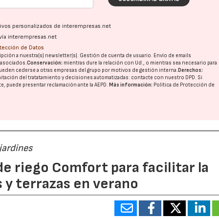
ativos personalizados de interempresas.net
vía interempresas.net
otección de Datos
pción a nuestra(s) newsletter(s). Gestión de cuenta de usuario. Envío de emails
o asociados.
Conservación:
mientras dure la relación con Ud., o mientras sea necesario para
ueden cederse a otras
empresas del grupo
por motivos de gestión interna.
Derechos:
imitación del tratatamiento y decisiones automatizadas:
contacte con nuestro DPD
. Si
nte, puede presentar reclamación ante la
AEPD
.
Más información:
Política de Protección de
jardines
e riego Comfort para facilitar la
s y terrazas en verano