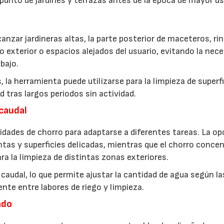
punto de jardines y terrazas antes de la época de mayor us
alcanzar jardineras altas, la parte posterior de maceteros, r
rio exterior o espacios alejados del usuario, evitando la nec
bajo.
, la herramienta puede utilizarse para la limpieza de superf
 tras largos periodos sin actividad.
 caudal
idades de chorro para adaptarse a diferentes tareas. La op
antas y superficies delicadas, mientras que el chorro conce
ra la limpieza de distintas zonas exteriores.
caudal, lo que permite ajustar la cantidad de agua según la
nte entre labores de riego y limpieza.
ado