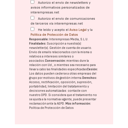
Autorizo el envío de newsletters y
avisos informativos personalizados de
interempresas.net
Autorizo el envío de comunicaciones
de terceros vía interempresas.net
He leído y acepto el
Aviso Legal
y la
Política de Protección de Datos
Responsable:
Interempresas Media, S.L.U.
Finalidades:
Suscripción a nuestra(s)
newsletter(s). Gestión de cuenta de usuario.
Envío de emails relacionados con la misma o
relativos a intereses similares o
asociados.
Conservación:
mientras dure la
relación con Ud., o mientras sea necesario para
llevar a cabo las finalidades especificadas
Cesión:
Los datos pueden cederse a otras
empresas del
grupo
por motivos de gestión interna.
Derechos:
Acceso, rectificación, oposición, supresión,
portabilidad, limitación del tratatamiento y
decisiones automatizadas:
contacte con
nuestro DPD
. Si considera que el tratamiento no
se ajusta a la normativa vigente, puede presentar
reclamación ante la
AEPD
.
Más información:
Política de Protección de Datos