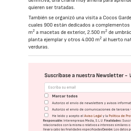
definitiva, una charla muy amena para aprende
quieren ser tratadas.
También se organizó una visita a Cocos Garden
cuales 900 están dedicados a complementos par
2
2
m
a macetas de exterior, 2.500 m
de umbrácu
2
planta ejemplar y otros 4.000 m
al huerto na
verduras.
Suscríbase a nuestra Newsletter -
Marcar todos
Autorizo el envío de newsletters y avisos inform
Autorizo el envío de comunicaciones de terceros 
He leído y acepto el
Aviso Legal
y la
Política de Pr
Responsable:
Interempresas Media, S.L.U.
Finalidades:
Suscri
relacionados con la misma o relativos a intereses similares 
llevar a cabo las finalidades especificadas
Cesión:
Los datos p