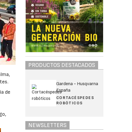
PRODUCTOS DESTACADOS
alma,
tes.
Gardena - Husqvarna
España
ia de
CORTACÉSPEDES
ROBÓTICOS
go,
NEWSLETTERS