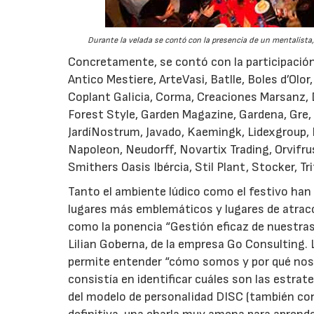
Durante la velada se contó con la presencia de un mentalista,
Concretamente, se contó con la participación 
Antico Mestiere, ArteVasi, Batlle, Boles d’Olo
Coplant Galicia, Corma, Creaciones Marsanz, D
Forest Style, Garden Magazine, Gardena, Gre, G
JardíNostrum, Javado, Kaemingk, Lidexgroup, 
Napoleon, Neudorff, Novartix Trading, Orvifru
Smithers Oasis Ibércia, Stil Plant, Stocker, T
Tanto el ambiente lúdico como el festivo han 
lugares más emblemáticos y lugares de atracc
como la ponencia “Gestión eficaz de nuestras 
Lilian Goberna, de la empresa Go Consulting.
permite entender “cómo somos y por qué nos
consistía en identificar cuáles son las estrat
del modelo de personalidad DISC (también cono