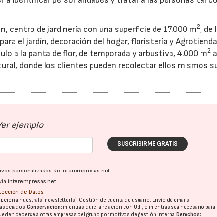
r a identificar personalidades y tratar a las personas tal 
2
, centro de jardinería con una superficie de 17.000 m
, de 
a el jardín, decoración del hogar, floristería y Agrotienda
2
lo a la panta de flor, de temporada y arbustiva, 4.000 m
a
tural, donde los clientes pueden recolectar ellos mismos s
Ver ejemplo
SUSCRIBIRME GRATIS
ativos personalizados de interempresas.net
vía interempresas.net
otección de Datos
pción a nuestra(s) newsletter(s). Gestión de cuenta de usuario. Envío de emails
o asociados.
Conservación:
mientras dure la relación con Ud., o mientras sea necesario para
ueden cederse a otras
empresas del grupo
por motivos de gestión interna.
Derechos: