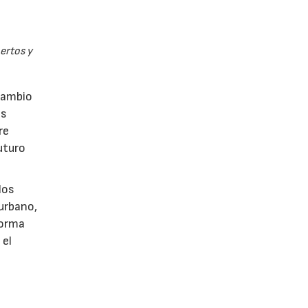
pertos y
rcambio
as
re
uturo
los
 urbano,
 forma
 el