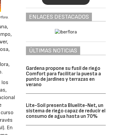
ENLACES DESTACADOS
flora.
una,
Compo,
wer,
tosa,
ÚLTIMAS NOTICIAS
lora,
Gardena propone su fusil de riego
o.
Comfort para facilitar la puesta a
punto de jardines y terrazas en
 los
verano
as,
acional
e
Lite-Soil presenta Bluelite-Net, un
sistema de riego capaz de reducir el
 curso
consumo de agua hasta un 70%
través
l). En