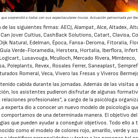
 que sorprendió a todos con sus espectaculares trucos. Actuación patrocinada por Iber
de las siguientes firmas: AECJ, Alampat, Alce, Altadex, Alt
r, Can Jover Cultius, CashBack Solutions, Catart, Clavisa, 
ijk Natural, Edelman, Época, Fansa-Deroma, Fitoralia, Flo
uía Verde-Floramedia, Herstera, Hortalia, Iberflora, Infer
Logicart, Lusavouga, Mculloch, Mercado Rivera, Mimbreco,
sa, Poleplants, Revex, Rosales Ferrer, Saneaplast, Sempref
riturados Romeral, Veca, Vivero las Fresas y Viveros Bermej
tenido cabida durante las jornadas. Además de las visitas a
ión, los asistentes pudieron disfrutar de algunas formativ
relaciones profesionales”, a cargo de la psicóloga organiz
 La experta dio a conocer un nuevo modelo de psicología qu
 comportamos de una determinada manera. El objetivo del
egias que pueden ayudar a conseguir objetivos. Todo ello a 
cido como el modelo de colores rojo, amarillo, verde y azu