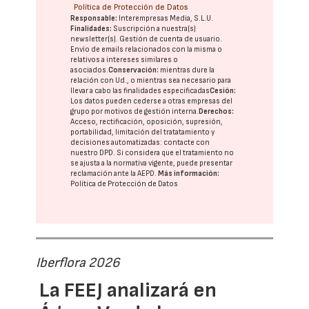
Política de Protección de Datos
Responsable:
Interempresas Media, S.L.U.
Finalidades:
Suscripción a nuestra(s)
newsletter(s). Gestión de cuenta de usuario.
Envío de emails relacionados con la misma o
relativos a intereses similares o
asociados.
Conservación:
mientras dure la
relación con Ud., o mientras sea necesario para
llevar a cabo las finalidades especificadas
Cesión:
Los datos pueden cederse a otras
empresas del
grupo
por motivos de gestión interna.
Derechos:
Acceso, rectificación, oposición, supresión,
portabilidad, limitación del tratatamiento y
decisiones automatizadas:
contacte con
nuestro DPD
. Si considera que el tratamiento no
se ajusta a la normativa vigente, puede presentar
reclamación ante la
AEPD
.
Más información:
Política de Protección de Datos
Iberflora 2026
La FEEJ analizará en