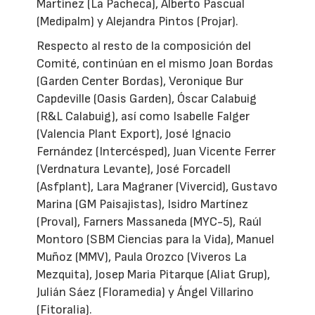
Martínez (La Pacheca), Alberto Pascual
(Medipalm) y Alejandra Pintos (Projar).
Respecto al resto de la composición del
Comité, continúan en el mismo Joan Bordas
(Garden Center Bordas), Veronique Bur
Capdeville (Oasis Garden), Óscar Calabuig
(R&L Calabuig), así como Isabelle Falger
(Valencia Plant Export), José Ignacio
Fernández (Intercésped), Juan Vicente Ferrer
(Verdnatura Levante), José Forcadell
(Asfplant), Lara Magraner (Vivercid), Gustavo
Marina (GM Paisajistas), Isidro Martínez
(Proval), Farners Massaneda (MYC-5), Raúl
Montoro (SBM Ciencias para la Vida), Manuel
Muñoz (MMV), Paula Orozco (Viveros La
Mezquita), Josep Maria Pitarque (Aliat Grup),
Julián Sáez (Floramedia) y Ángel Villarino
(Fitoralia).